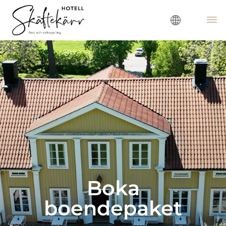
Boka
boendepaket