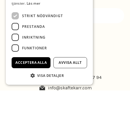
tjänster.
Läs mer
STRIKT NÖDVÄNDIGT
PRESTANDA
INRIKTNING
FUNKTIONER
ACCEPTERA ALLA
AVVISA ALLT
KONTAKT
VISA DETALJER
073-270 70 53 | 073-511 77 94
info@skaftekarr.com
Kullenvägen 86 | Löttorp