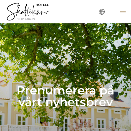
Prenumerera på
vårt nyhetsbrev